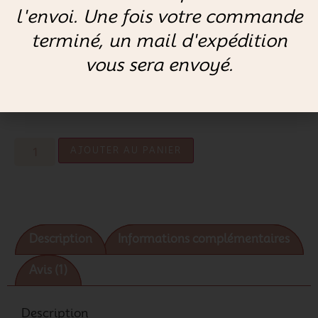
l'envoi. Une fois votre commande
terminé, un mail d'expédition
Indiquez ici le prénom si vous avez sélectionné l'option
broderie ( 9 caractères max)
vous sera envoyé.
AJOUTER AU PANIER
Description
Informations complémentaires
Avis (1)
Description