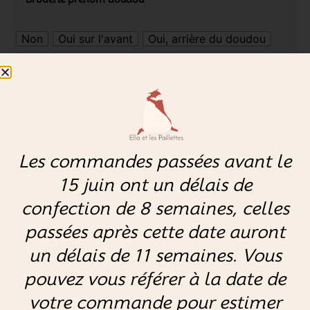
Non
Oui sur l'avant
Oui, arrière du doudou
Fourrure pour le verso/arrière
*
Les commandes passées avant le
Tissu sur le recto/avant
*
15 juin ont un délais de
confection de 8 semaines, celles
Doudou avec pommettes rose
*
passées après cette date auront
un délais de 11 semaines. Vous
pouvez vous référer à la date de
Couleur du fil pour la broderie (si vous avez sélectionné cette
option)
votre commande pour estimer