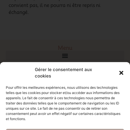
convient pas, il ne pourra ni être repris ni
échangé.
Menu
Gérer le consentement aux
cookies
Pour offrir les meilleures expériences, nous utilisons des technologies
telles que les cookies pour stocker et/ou accéder aux informations des
appareils. Le fait de consentir à ces technologies nous permettra de
Créatrice de doudous personnalisés
traiter des données telles que le comportement de navigation ou les ID
uniques sur ce site. Le fait de ne pas consentir ou de retirer son
Contact
consentement peut avoir un effet négatif sur certaines caractéristiques
ellaetlespaillettes
et fonctions.
contact@ellaetlespaillettes.com