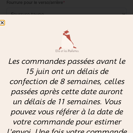
Fourrure pour le verso/arrière
*
Tissu sur le recto/avant
*
Doudou avec pommettes rose
*
Les commandes passées avant le
15 juin ont un délais de
confection de 8 semaines, celles
Couleur du fil pour la broderie (si vous avez sélectionné cette
option)
passées après cette date auront
un délais de 11 semaines. Vous
pouvez vous référer à la date de
Indiquez ici le prénom si vous avez sélectionné l'option
broderie ( 9 caractères max)
votre commande pour estimer
l'envoi. Une fois votre commande