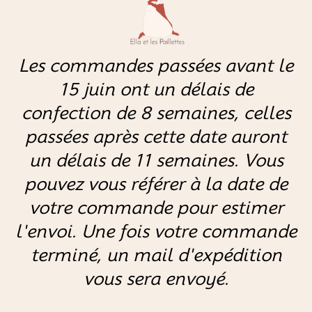
Tissu sur le recto/avant
*
Les commandes passées avant le
15 juin ont un délais de
Couleur du fil pour la broderie (si vous avez sélectionné cette
confection de 8 semaines, celles
option)
passées après cette date auront
un délais de 11 semaines. Vous
Indiquez ici le prénom si vous avez sélectionné l'option
pouvez vous référer à la date de
broderie ( 9 caractères max)
votre commande pour estimer
l'envoi. Une fois votre commande
terminé, un mail d'expédition
vous sera envoyé.
AJOUTER AU PANIER