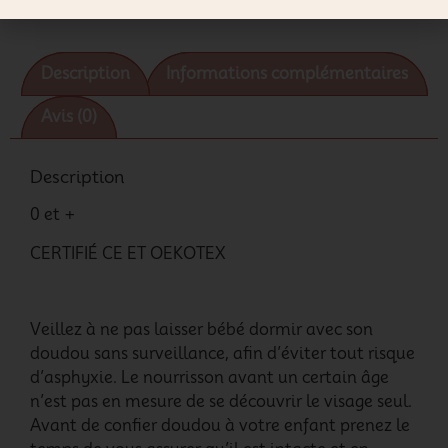
Description
Informations complémentaires
Avis (0)
Description
0 et +
CERTIFIÉ CE ET OEKOTEX
Veillez à ne pas laisser bébé dormir avec son
doudou sans surveillance, afin d’éviter tout risque
d’asphyxie. Le nourrisson avant un certain âge
n’est pas en mesure de se découvrir le visage seul.
Avant de confier doudou à votre enfant prenez le