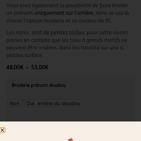
Vous avez également la possibilité de faire broder
un prénom
uniquement sur l’arrière
, dans ce cas là
choisir l’option broderie et sa couleur de fil.
Les minis sont de petites tailles, pour cette raison
prenez en compte que les tissu à grands motifs ne
peuvent être visibles dans leu totalité sur une si
petites surface.
48,00
€
–
53,00
€
Broderie prénom doudou
Non
Oui, arrière du doudou
Fourrure pour le verso/arrière
*