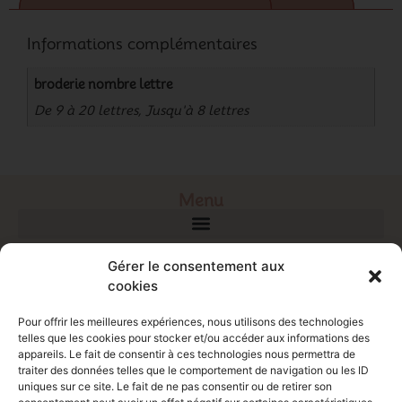
Informations complémentaires
broderie nombre lettre
De 9 à 20 lettres, Jusqu'à 8 lettres
Menu
Gérer le consentement aux
cookies
Pour offrir les meilleures expériences, nous utilisons des technologies
telles que les cookies pour stocker et/ou accéder aux informations des
appareils. Le fait de consentir à ces technologies nous permettra de
Créatrice de doudous personnalisés
traiter des données telles que le comportement de navigation ou les ID
uniques sur ce site. Le fait de ne pas consentir ou de retirer son
Contact