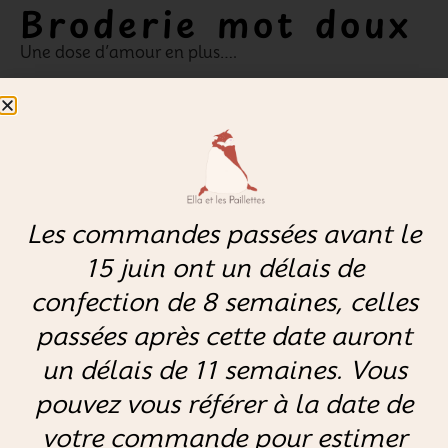
Broderie mot doux
Une dose d’amour en plus….
Transmettre un message d’amour avec un mot doux
brodé .
Je t’aime, Mon amour, Petit Cœur …( max 12
caractères)
Dans le cas ou vous avez plusieurs doudous, prendre
Les commandes passées avant le
cette option autant de fois que nécessaire ou
15 juin ont un délais de
précisez moi quel doudou est concerné.
confection de 8 semaines, celles
passées après cette date auront
8,50
€
–
12,50
€
un délais de 11 semaines. Vous
broderie nombre lettre
pouvez vous référer à la date de
votre commande pour estimer