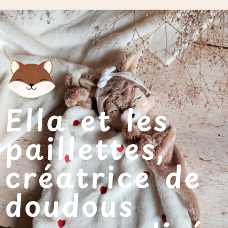
Ella et les
paillettes,
créatrice de
doudous