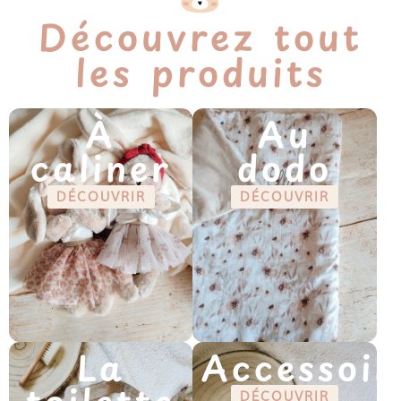
Découvrez tout
les produits
À
Au
caliner
dodo
DÉCOUVRIR
DÉCOUVRIR
La
Accessoir
DÉCOUVRIR